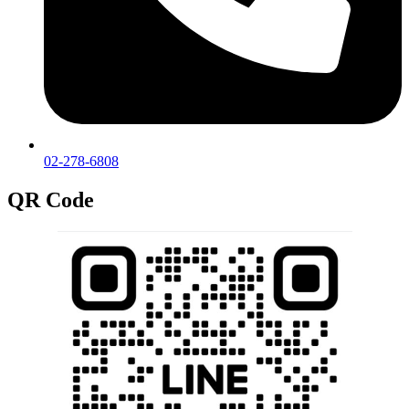
02-278-6808
QR Code